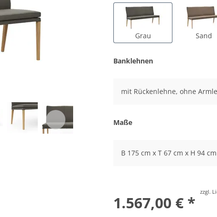
Grau
Sand
Banklehnen
mit Rückenlehne, ohne Arml
Maße
B 175 cm x T 67 cm x H 94 cm
zzgl. 
1.567,00 € *