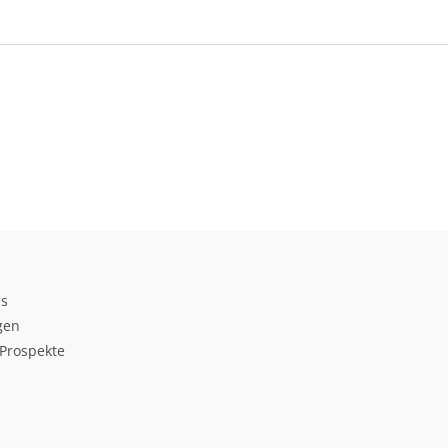
ds
gen
Prospekte