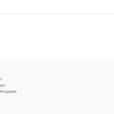
ds
gen
Prospekte