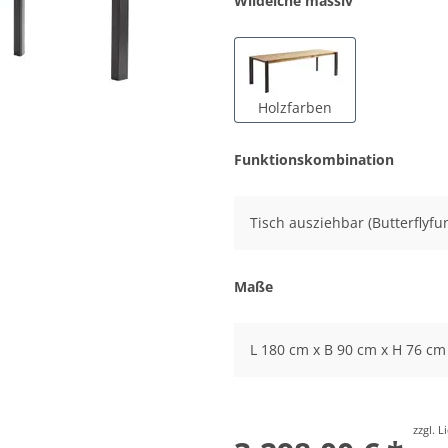
Wildeiche massiv
Holzfarben
Funktionskombination
Tisch ausziehbar (Butterflyfu
Maße
L 180 cm x B 90 cm x H 76 cm
zzgl. 