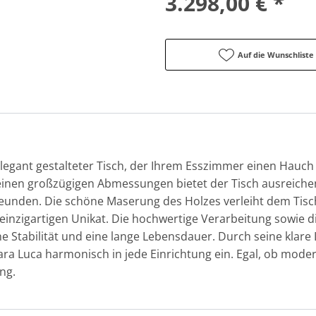
3.298,00 € *
Auf die Wunschliste
 elegant gestalteter Tisch, der Ihrem Esszimmer einen Hauch
inen großzügigen Abmessungen bietet der Tisch ausreichend
reunden. Die schöne Maserung des Holzes verleiht dem Tis
inzigartigen Unikat. Die hochwertige Verarbeitung sowie d
e Stabilität und eine lange Lebensdauer. Durch seine klare
lara Luca harmonisch in jede Einrichtung ein. Egal, ob mode
ang.