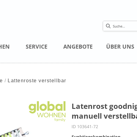
HEN
SERVICE
ANGEBOTE
ÜBER UNS
te
Lattenroste verstellbar
Latenrost goodnig
manuell verstellb
ID 103641-72
Funktionskombination