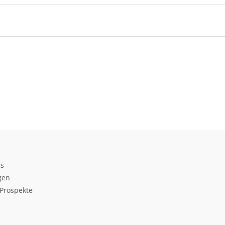
ds
gen
Prospekte