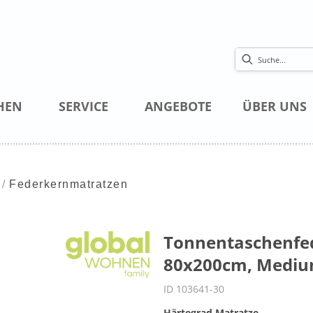
HEN
SERVICE
ANGEBOTE
ÜBER UNS
Federkernmatratzen
Tonnentaschenfed
80x200cm, Medi
ID 103641-30
Härtegrad Matratze