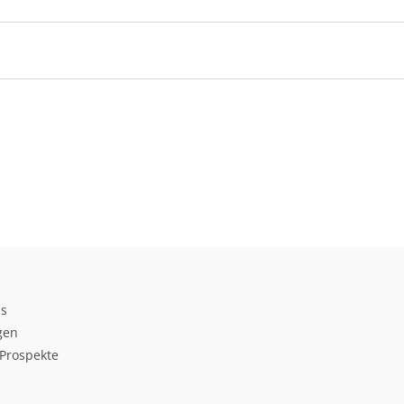
ds
gen
Prospekte