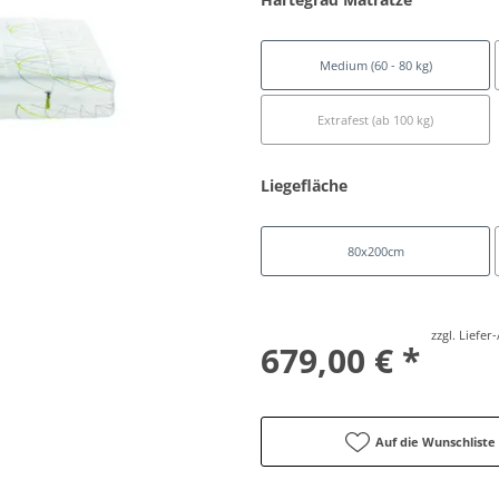
Medium (60 - 80 kg)
Extrafest (ab 100 kg)
Liegefläche
80x200cm
zzgl. Liefe
679,00 € *
Auf die Wunschliste