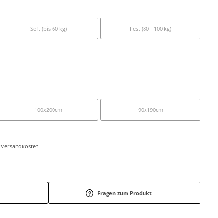
Soft (bis 60 kg)
Fest (80 - 100 kg)
100x200cm
90x190cm
r-/Versandkosten
Fragen zum Produkt