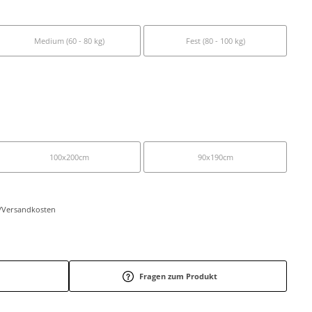
Medium (60 - 80 kg)
Fest (80 - 100 kg)
100x200cm
90x190cm
r-/Versandkosten
Fragen zum Produkt