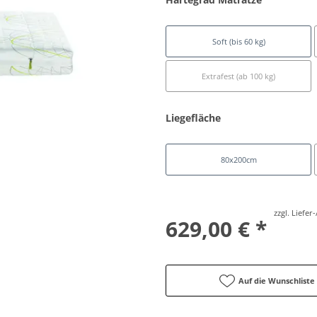
Soft (bis 60 kg)
Extrafest (ab 100 kg)
Liegefläche
80x200cm
zzgl. Liefe
629,00 € *
Auf die Wunschliste