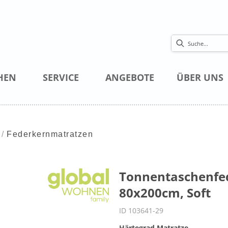
HEN
SERVICE
ANGEBOTE
ÜBER UNS
Federkernmatratzen
Tonnentaschenfed
80x200cm, Soft
ID 103641-29
Härtegrad Matratze