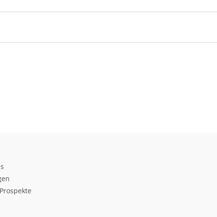
ds
gen
Prospekte