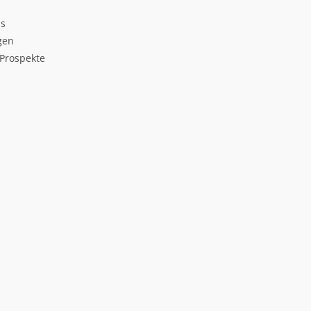
ds
gen
Prospekte