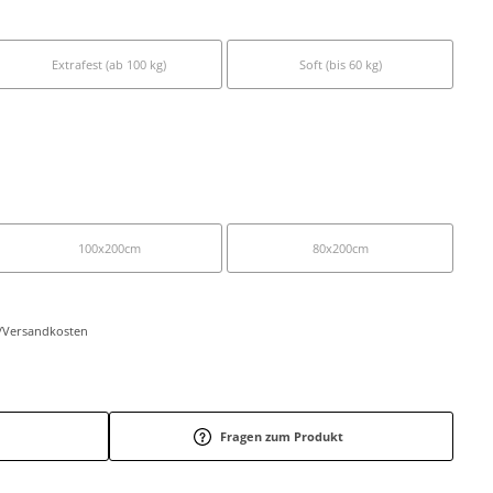
Extrafest (ab 100 kg)
Soft (bis 60 kg)
100x200cm
80x200cm
r-/Versandkosten
Fragen zum Produkt