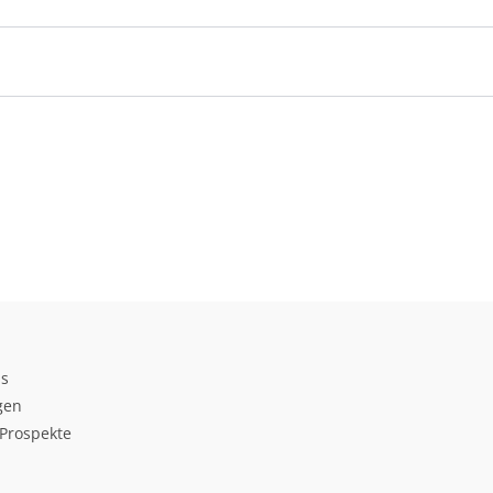
ds
gen
Prospekte