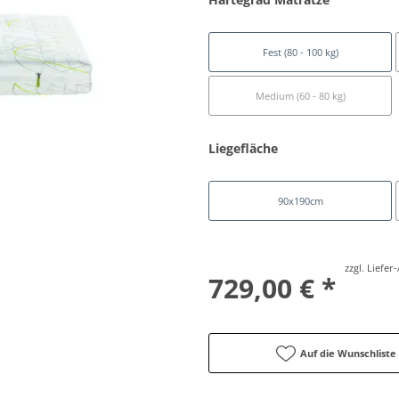
Fest (80 - 100 kg)
Medium (60 - 80 kg)
Liegefläche
90x190cm
zzgl. Liefe
729,00 € *
Auf die Wunschliste