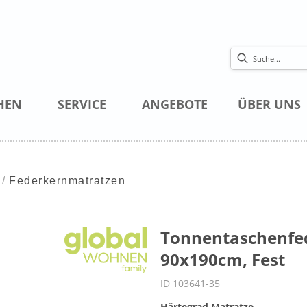
HEN
SERVICE
ANGEBOTE
ÜBER UNS
Federkernmatratzen
Tonnentaschenfed
90x190cm, Fest
ID 103641-35
Härtegrad Matratze