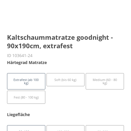
Kaltschaummatratze goodnight -
90x190cm, extrafest
ID 103641-24
Härtegrad Matratze
Extrafest (ab 100
Soft (bis 60 kg)
Medium (60 - 80
kg)
kg)
Fest (80 - 100 kg)
Liegefläche