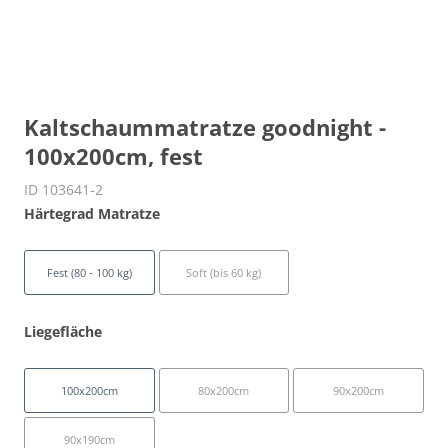
Kaltschaummatratze goodnight -
100x200cm, fest
ID 103641-2
Härtegrad Matratze
Fest (80 - 100 kg)
Soft (bis 60 kg)
Liegefläche
100x200cm
80x200cm
90x200cm
90x190cm