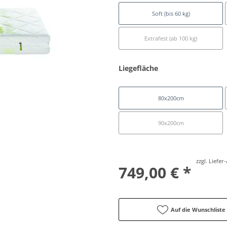
Soft (bis 60 kg)
Extrafest (ab 100 kg)
Liegefläche
80x200cm
90x200cm
zzgl. Liefe
749,00 € *
Auf die Wunschliste