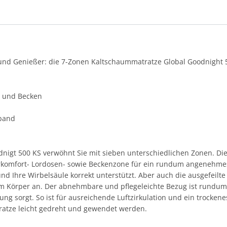
und Genießer: die 7-Zonen Kaltschaummatratze Global Goodnight 5
r und Becken
z
aband
nigt 500 KS verwöhnt Sie mit sieben unterschiedlichen Zonen. Di
rkomfort- Lordosen- sowie Beckenzone für ein rundum angenehmes
und Ihre Wirbelsäule korrekt unterstützt. Aber auch die ausgefeilt
em Körper an. Der abnehmbare und pflegeleichte Bezug ist rundu
ung sorgt. So ist für ausreichende Luftzirkulation und ein trockene
ratze leicht gedreht und gewendet werden.