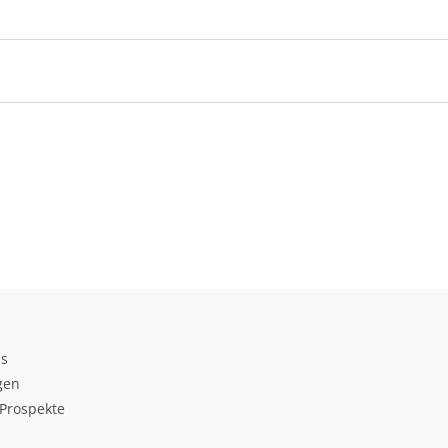
ds
gen
Prospekte