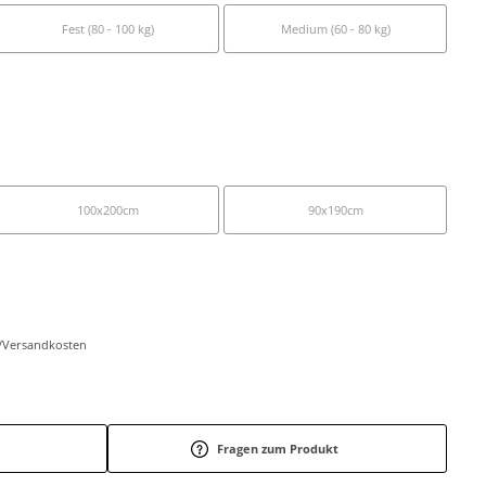
Fest (80 - 100 kg)
Medium (60 - 80 kg)
100x200cm
90x190cm
r-/Versandkosten
Fragen zum Produkt