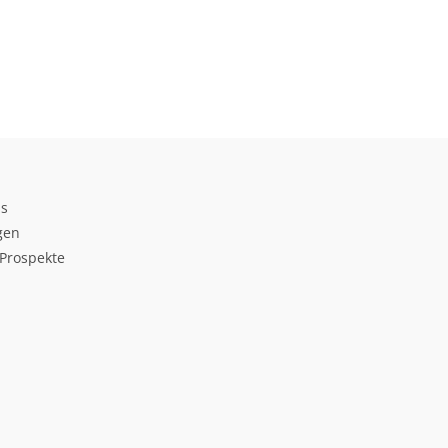
ds
gen
Prospekte