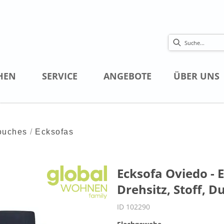
HEN
SERVICE
ANGEBOTE
ÜBER UNS
ouches
Ecksofas
Ecksofa Oviedo - Ec
Drehsitz, Stoff, 
ID 102290